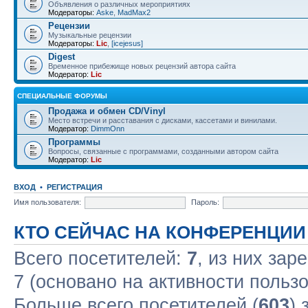
Объявления о различных мероприятиях
Модераторы:
Aske
,
MadMax2
Рецензии
Музыкальные рецензии
Модераторы:
Lic
,
[icejesus]
Digest
Временное прибежище новых рецензий автора сайта
Модератор:
Lic
СПЕЦИАЛЬНЫЕ ФОРУМЫ
Продажа и обмен CD/Vinyl
Место встречи и расставания с дисками, кассетами и винилами.
Модератор:
DimmOnn
Программы
Вопросы, связанные с программами, созданными автором сайта
Модератор:
Lic
ВХОД
•
РЕГИСТРАЦИЯ
Имя пользователя:
Пароль:
КТО СЕЙЧАС НА КОНФЕРЕНЦИИ
Всего посетителей:
7
, из них зар
7 (основано на активности польз
Больше всего посетителей (
603
) 