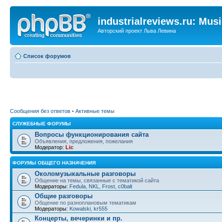
industrialreviews.ru: Mus
Авторский проект Льва Левина
Список форумов
Сообщения без ответов
•
Активные темы
СЛУЖЕБНЫЕ ФОРУМЫ
Вопросы функционирования сайта
Объявления, предложения, пожелания
Модератор:
Lic
ФОРУМЫ ОБЩЕГО НАЗНАЧЕНИЯ
Околомузыкальные разговоры
Общение на темы, связанные с тематикой сайта
Модераторы:
Fedula
,
NKL
,
Frost
,
c0balt
Общие разговоры
Общение по разноплановым тематикам
Модераторы:
Kowalski
,
kr555
Концерты, вечеринки и пр.