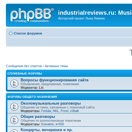
industrialreviews.ru: Mus
Авторский проект Льва Левина
Список форумов
Сообщения без ответов
•
Активные темы
СЛУЖЕБНЫЕ ФОРУМЫ
Вопросы функционирования сайта
Объявления, предложения, пожелания
Модератор:
Lic
ФОРУМЫ ОБЩЕГО НАЗНАЧЕНИЯ
Околомузыкальные разговоры
Общение на темы, связанные с тематикой сайта
Модераторы:
Fedula
,
NKL
,
Frost
,
c0balt
Общие разговоры
Общение по разноплановым тематикам
Модераторы:
Kowalski
,
kr555
Концерты, вечеринки и пр.