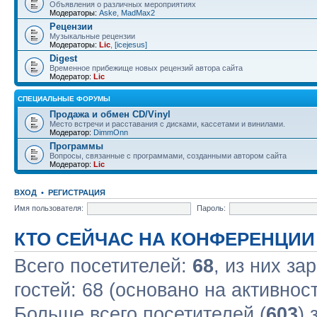
Объявления о различных мероприятиях
Модераторы:
Aske
,
MadMax2
Рецензии
Музыкальные рецензии
Модераторы:
Lic
,
[icejesus]
Digest
Временное прибежище новых рецензий автора сайта
Модератор:
Lic
СПЕЦИАЛЬНЫЕ ФОРУМЫ
Продажа и обмен CD/Vinyl
Место встречи и расставания с дисками, кассетами и винилами.
Модератор:
DimmOnn
Программы
Вопросы, связанные с программами, созданными автором сайта
Модератор:
Lic
ВХОД
•
РЕГИСТРАЦИЯ
Имя пользователя:
Пароль:
КТО СЕЙЧАС НА КОНФЕРЕНЦИИ
Всего посетителей:
68
, из них за
гостей: 68 (основано на активнос
Больше всего посетителей (
603
) 