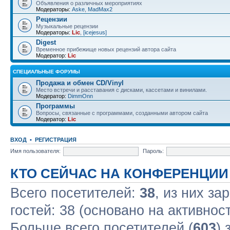
Объявления о различных мероприятиях
Модераторы:
Aske
,
MadMax2
Рецензии
Музыкальные рецензии
Модераторы:
Lic
,
[icejesus]
Digest
Временное прибежище новых рецензий автора сайта
Модератор:
Lic
СПЕЦИАЛЬНЫЕ ФОРУМЫ
Продажа и обмен CD/Vinyl
Место встречи и расставания с дисками, кассетами и винилами.
Модератор:
DimmOnn
Программы
Вопросы, связанные с программами, созданными автором сайта
Модератор:
Lic
ВХОД
•
РЕГИСТРАЦИЯ
Имя пользователя:
Пароль:
КТО СЕЙЧАС НА КОНФЕРЕНЦИИ
Всего посетителей:
38
, из них за
гостей: 38 (основано на активнос
Больше всего посетителей (
603
) 