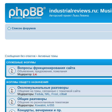
industrialreviews.ru: Mus
Авторский проект Льва Левина
Список форумов
Сообщения без ответов
•
Активные темы
СЛУЖЕБНЫЕ ФОРУМЫ
Вопросы функционирования сайта
Объявления, предложения, пожелания
Модератор:
Lic
ФОРУМЫ ОБЩЕГО НАЗНАЧЕНИЯ
Околомузыкальные разговоры
Общение на темы, связанные с тематикой сайта
Модераторы:
Fedula
,
NKL
,
Frost
,
c0balt
Общие разговоры
Общение по разноплановым тематикам
Модераторы:
Kowalski
,
kr555
Концерты, вечеринки и пр.