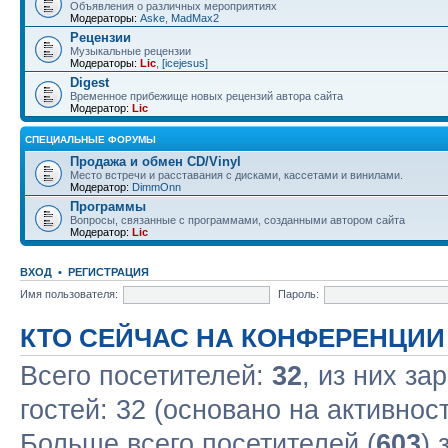
Объявления о различных мероприятиях
Модераторы:
Aske
,
MadMax2
Рецензии
Музыкальные рецензии
Модераторы:
Lic
,
[icejesus]
Digest
Временное прибежище новых рецензий автора сайта
Модератор:
Lic
СПЕЦИАЛЬНЫЕ ФОРУМЫ
Продажа и обмен CD/Vinyl
Место встречи и расставания с дисками, кассетами и винилами.
Модератор:
DimmOnn
Программы
Вопросы, связанные с программами, созданными автором сайта
Модератор:
Lic
ВХОД
•
РЕГИСТРАЦИЯ
Имя пользователя:
Пароль:
КТО СЕЙЧАС НА КОНФЕРЕНЦИИ
Всего посетителей:
32
, из них за
гостей: 32 (основано на активнос
Больше всего посетителей (
603
) 