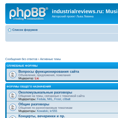
industrialreviews.ru: Mus
Авторский проект Льва Левина
Список форумов
Сообщения без ответов
•
Активные темы
СЛУЖЕБНЫЕ ФОРУМЫ
Вопросы функционирования сайта
Объявления, предложения, пожелания
Модератор:
Lic
ФОРУМЫ ОБЩЕГО НАЗНАЧЕНИЯ
Околомузыкальные разговоры
Общение на темы, связанные с тематикой сайта
Модераторы:
Fedula
,
NKL
,
Frost
,
c0balt
Общие разговоры
Общение по разноплановым тематикам
Модераторы:
Kowalski
,
kr555
Концерты, вечеринки и пр.