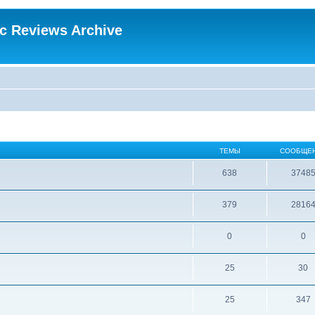
ic Reviews Archive
ТЕМЫ
СООБЩЕ
638
3748
379
2816
0
0
25
30
25
347