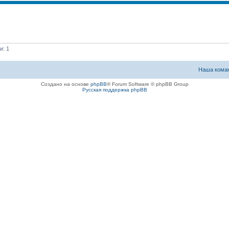
и: 1
Наша кома
Создано на основе
phpBB
® Forum Software © phpBB Group
Русская поддержка phpBB