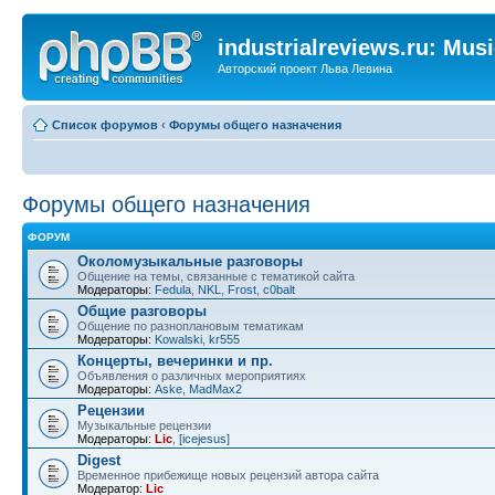
industrialreviews.ru: Mus
Авторский проект Льва Левина
Список форумов
‹
Форумы общего назначения
Форумы общего назначения
ФОРУМ
Околомузыкальные разговоры
Общение на темы, связанные с тематикой сайта
Модераторы:
Fedula
,
NKL
,
Frost
,
c0balt
Общие разговоры
Общение по разноплановым тематикам
Модераторы:
Kowalski
,
kr555
Концерты, вечеринки и пр.
Объявления о различных мероприятиях
Модераторы:
Aske
,
MadMax2
Рецензии
Музыкальные рецензии
Модераторы:
Lic
,
[icejesus]
Digest
Временное прибежище новых рецензий автора сайта
Модератор:
Lic