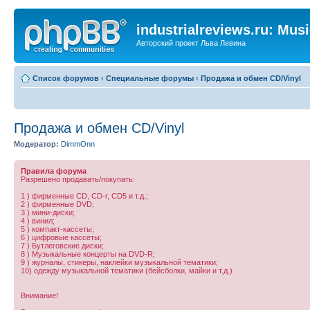
industrialreviews.ru: Mus
Авторский проект Льва Левина
Список форумов
‹
Специальные форумы
‹
Продажа и обмен CD/Vinyl
Продажа и обмен CD/Vinyl
Модератор:
DimmOnn
Правила форума
Разрешено продавать/покупать:
1 ) фирменные CD, CD-r, CD5 и т.д.;
2 ) фирменные DVD;
3 ) мини-диски;
4 ) винил;
5 ) компакт-кассеты;
6 ) цифровые кассеты;
7 ) Бутлеговские диски;
8 ) Музыкальные концерты на DVD-R;
9 ) журналы, стикеры, наклейки музыкальной тематики;
10) одежду музыкальной тематики (бейсболки, майки и т.д.)
Внимание!