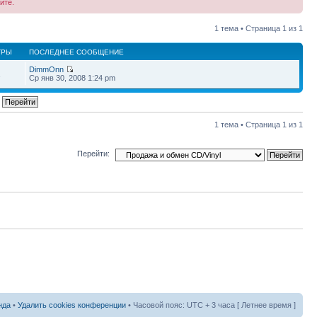
йте.
1 тема • Страница
1
из
1
ТРЫ
ПОСЛЕДНЕЕ СООБЩЕНИЕ
DimmOnn
1
Ср янв 30, 2008 1:24 pm
1 тема • Страница
1
из
1
Перейти:
нда
•
Удалить cookies конференции
• Часовой пояс: UTC + 3 часа [ Летнее время ]