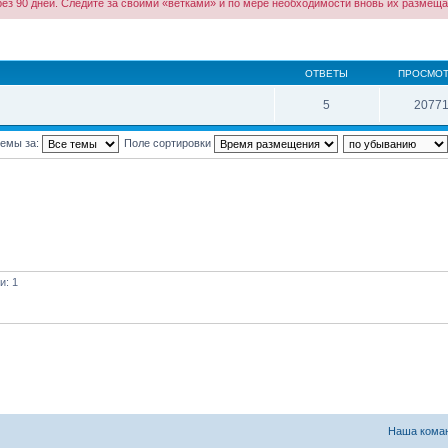
рез 90 дней. Следите за своими «ветками» и по мере необходимости вновь их размеща
ОТВЕТЫ
ПРОСМО
5
2077
темы за:
Поле сортировки
и: 1
Наша кома