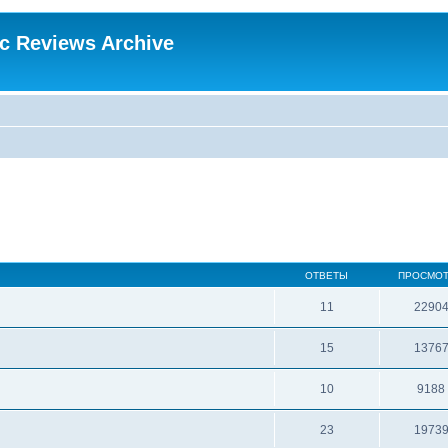
ic Reviews Archive
ОТВЕТЫ
ПРОСМО
11
2290
15
1376
10
9188
23
1973