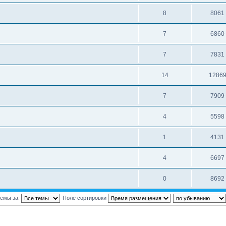
8
8061
7
6860
7
7831
14
1286
7
7909
4
5598
1
4131
4
6697
0
8692
темы за:
Поле сортировки