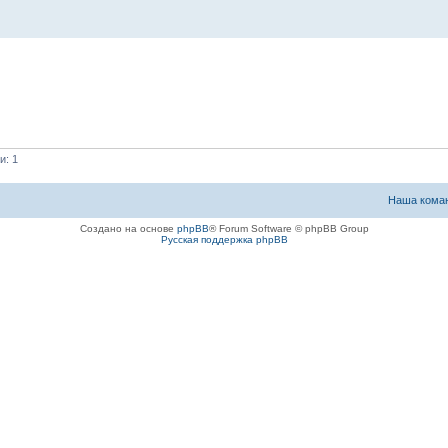
и: 1
Наша кома
Создано на основе
phpBB
® Forum Software © phpBB Group
Русская поддержка phpBB