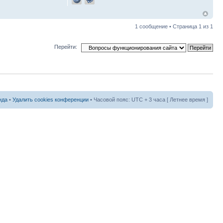
1 сообщение • Страница
1
из
1
Перейти:
нда
•
Удалить cookies конференции
• Часовой пояс: UTC + 3 часа [ Летнее время ]