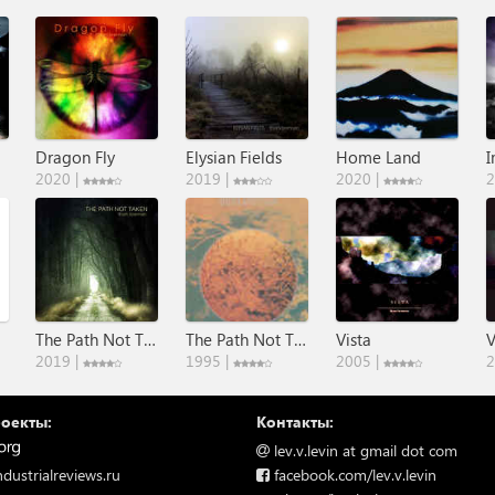
Dragon Fly
Elysian Fields
Home Land
2020 |
2019 |
2020 |
2
The Path Not Taken
The Path Not Taken
Vista
V
2019 |
1995 |
2005 |
2
оекты:
Контакты:
lev.v.levin at gmail dot com
facebook.com/lev.v.levin
ndustrialreviews.ru