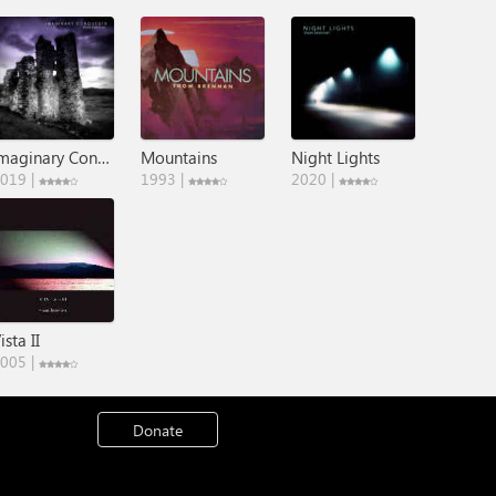
Imaginary Conquests
Mountains
Night Lights
019 |
1993 |
2020 |
ista II
005 |
Donate