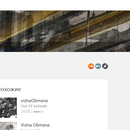
охожие
vidnaObmana
Out Of Solitude
2020 |
Vidna Obmana