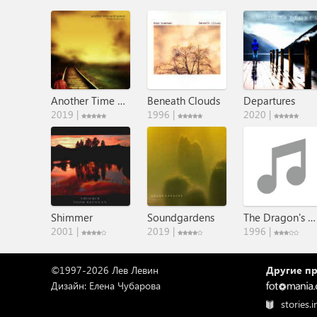
Another Time And Space
Beneath Clouds
Departures
2019 |
1996 |
2020 |
Shimmer
Soundgardens
The Dragon's Dream
2001 |
2019 |
1996 |
©1997-2026 Лев Левин
Другие пр
Дизайн: Елена Чубарова
stories.i