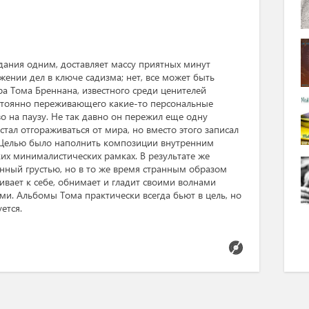
адания одним, доставляет массу приятных минут
жении дел в ключе садизма; нет, все может быть
ра Тома Бреннана, известного среди ценителей
стоянно переживающего какие-то персональные
о на паузу. Не так давно он пережил еще одну
 стал отгораживаться от мира, но вместо этого записал
. Целью было наполнить композиции внутренним
их минималистических рамках. В результате же
анный грустью, но в то же время странным образом
ивает к себе, обнимает и гладит своими волнами
и. Альбомы Тома практически всегда бьют в цель, но
ется.