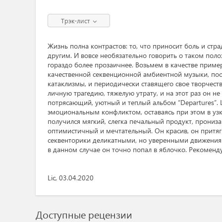
Трэк-лист
Жизнь полна контрастов: то, что приносит боль и стр
другим. И вовсе необязательно говорить о таком поло
гораздо более прозаичнее. Возьмем в качестве приме
качественной секвенционной амбиентной музыки, по
катаклизмы, и периодически ставящего свое творчеств
личную трагедию, тяжелую утрату, и на этот раз он не
потрясающий, уютный и теплый альбом “Departures”
эмоциональным конфликтом, оставаясь при этом в узк
получился мягкий, слегка печальный продукт, прониз
оптимистичный и мечтательный. Он красив, он притяг
секвенторики деликатными, но уверенными движениям
в данном случае он точно попал в яблочко. Рекоменду
Lic, 03.04.2020
Доступные рецензии