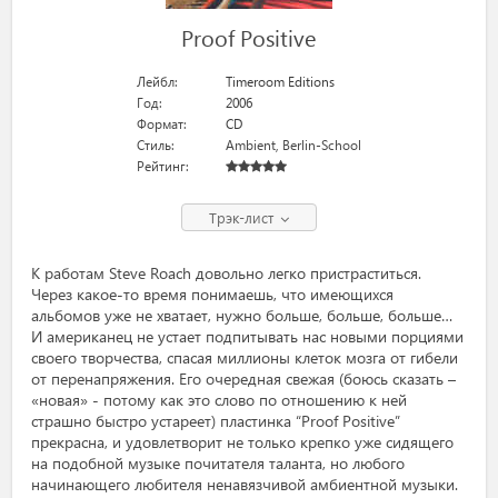
Proof Positive
Лейбл:
Timeroom Editions
Год:
2006
Формат:
CD
Стиль:
Ambient
,
Berlin-School
Рейтинг:
Трэк-лист
К работам Steve Roach довольно легко пристраститься.
Через какое-то время понимаешь, что имеющихся
альбомов уже не хватает, нужно больше, больше, больше…
И американец не устает подпитывать нас новыми порциями
своего творчества, спасая миллионы клеток мозга от гибели
от перенапряжения. Его очередная свежая (боюсь сказать –
«новая» - потому как это слово по отношению к ней
страшно быстро устареет) пластинка “Proof Positive”
прекрасна, и удовлетворит не только крепко уже сидящего
на подобной музыке почитателя таланта, но любого
начинающего любителя ненавязчивой амбиентной музыки.