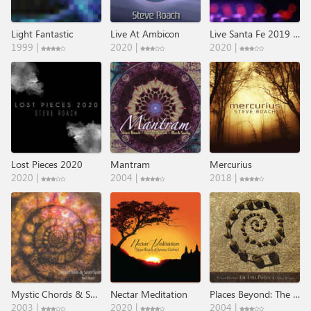
Light Fantastic
Live At Ambicon
Live Santa Fe 2019 (Life Sequenced)
1999 |
2020 |
2020 |
Lost Pieces 2020
Mantram
Mercurius
2020 |
2004 |
2018 |
Mystic Chords & Sacred Spaces (Part 2)
Nectar Meditation
Places Beyond: The Lost Pieces 4
2003 |
2020 |
2004 |