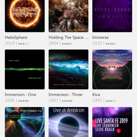
HelioSphere
Holding The Space: Fever Dreams II
Immerse
2019 |
2004 |
2020 |
Immersion : One
Immersion : Three
Kiva
2006 |
2007 |
1995 |