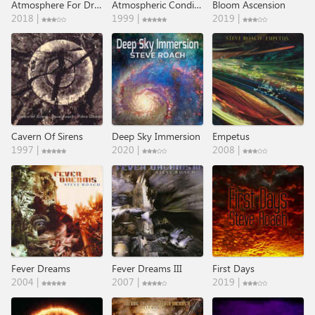
Atmosphere For Dreaming
Atmospheric Conditions
Bloom Ascension
2018 |
1999 |
2019 |
Cavern Of Sirens
Deep Sky Immersion
Empetus
1997 |
2020 |
2008 |
Fever Dreams
Fever Dreams III
First Days
2004 |
2007 |
2019 |