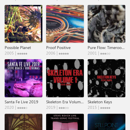
Possible Planet
Proof Positive
Pure Flow: Timeroom Editions Collection 1
2005 |
2006 |
2001 |
Santa Fe Live 2019
Skeleton Era Volume 1
Skeleton Keys
2020 |
2019 |
2015 |