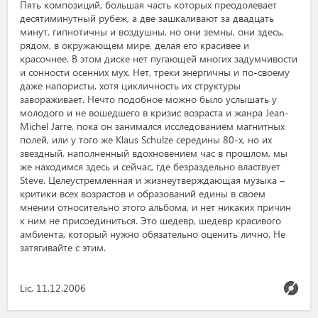
Пять композиций, большая часть которых преодолевает
десятиминутный рубеж, а две зашкаливают за двадцать
минут, гипнотичны и воздушны, но они земны, они здесь,
рядом, в окружающем мире, делая его красивее и
красочнее. В этом диске нет пугающей многих задумчивости
и сонности осенних мух. Нет, треки энергичны и по-своему
даже напористы, хотя цикличность их структуры
завораживает. Нечто подобное можно было услышать у
молодого и не вошедшего в кризис возраста и жанра Jean-
Michel Jarre, пока он занимался исследованием магнитных
полей, или у того же Klaus Schulze середины 80-х, но их
звездный, наполненный вдохновением час в прошлом, мы
же находимся здесь и сейчас, где безраздельно властвует
Steve. Целеустремленная и жизнеутверждающая музыка –
критики всех возрастов и образований едины в своем
мнении относительно этого альбома, и нет никаких причин
к ним не присоединиться. Это шедевр, шедевр красивого
амбиента, который нужно обязательно оценить лично. Не
затягивайте с этим.
Lic, 11.12.2006