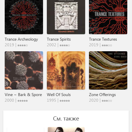
Trance Archeology
Trance Spirits
Trance Textures
2019 |
2002 |
2019 |
Vine ~ Bark & Spore
Well Of Souls
Zone Offerings
2000 |
1995 |
2020 |
См. также