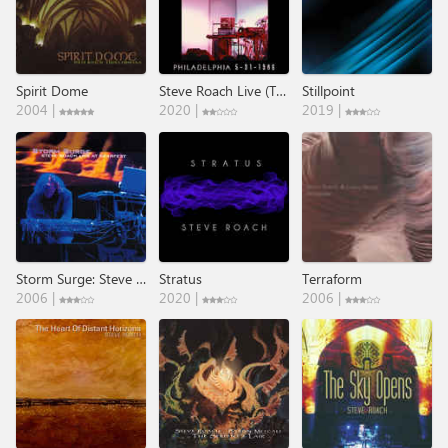
Spirit Dome
Steve Roach Live (Trans​-​Sonic Festival Philadelphia 5​-​31​-​1986)
Stillpoint
2004 |
2020 |
2019 |
Storm Surge: Steve Roach Live At NEARfest
Stratus
Terraform
2006 |
2020 |
2006 |