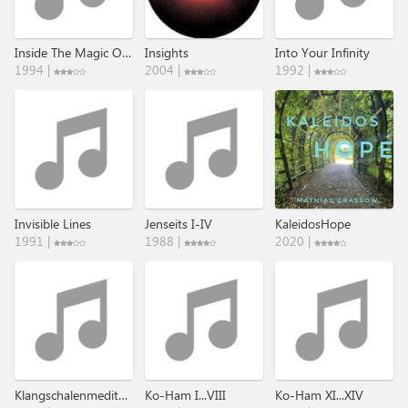
Inside The Magic Of A Timeless Land
Insights
Into Your Infinity
1994 |
2004 |
1992 |
Invisible Lines
Jenseits I-IV
KaleidosHope
1991 |
1988 |
2020 |
Klangschalenmeditationen
Ko-Ham I...VIII
Ko-Ham XI...XIV