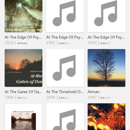
At The Edge Of Psychonoetic Worlds (The Early Years 1990 ​-​ 1992)
At The Edge Of Psychonoetic Worlds I-VI
At The Edge Of Psychonoetic Worlds VII-IX
2020 |
1992 |
1992 |
At The Gates Of Dawn
At The Threshold Of Calm
Atman
1986 |
2006 |
1987 |