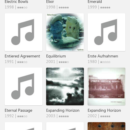
Electric Bowls
Elixir
Emerald
1998 |
1998 |
1999 |
Entiered Agreement
Equilibrium
Erste Aufnahmen
1991 |
2001 |
1980 |
Eternal Passage
Expanding Horizon
Expanding Horizon
1992 |
2003 |
2002 |