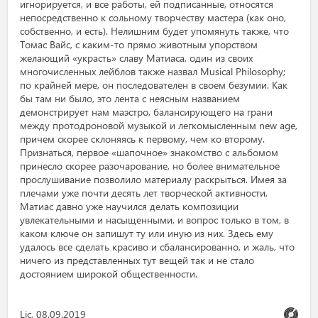
игнорируется, и все работы, ей подписанные, относятся
непосредственно к сольному творчеству мастера (как оно,
собственно, и есть). Нелишним будет упомянуть также, что
Томас Вайс, с каким-то прямо животным упорством
желающий «украсть» славу Матиаса, один из своих
многочисленных лейблов также назвал Musical Philosophy;
по крайней мере, он последователен в своем безумии. Как
бы там ни было, это лента с неясным названием
демонстрирует нам маэстро, балансирующего на грани
между протодроновой музыкой и легкомысленным new age,
причем скорее склоняясь к первому, чем ко второму.
Признаться, первое «шапочное» знакомство с альбомом
принесло скорее разочарование, но более внимательное
прослушивание позволило материалу раскрыться. Имея за
плечами уже почти десять лет творческой активности,
Матиас давно уже научился делать композиции
увлекательными и насыщенными, и вопрос только в том, в
каком ключе он запишут ту или иную из них. Здесь ему
удалось все сделать красиво и сбалансированно, и жаль, что
ничего из представленных тут вещей так и не стало
достоянием широкой общественности.
Lic, 08.09.2019