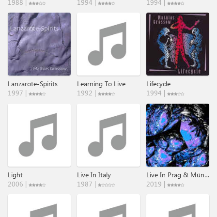
1988 |
1994 |
1994 |
Lanzarote-Spirits
Learning To Live
Lifecycle
1997 |
1992 |
1994 |
Light
Live In Italy
Live In Prag & Münster
2006 |
1987 |
2019 |