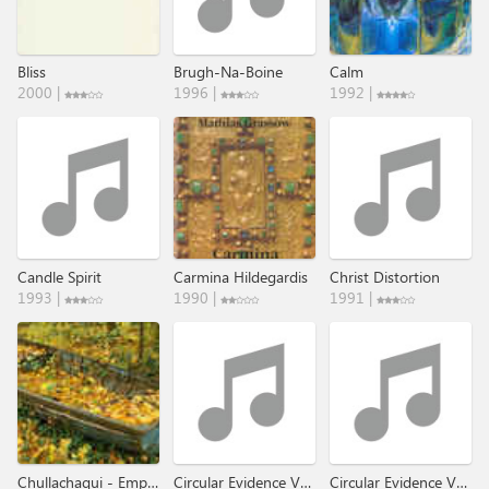
Bliss
Brugh-Na-Boine
Calm
2000 |
1996 |
1992 |
Candle Spirit
Carmina Hildegardis
Christ Distortion
1993 |
1990 |
1991 |
Chullachaqui - Empty Shells​.​.​.​.​.
Circular Evidence Vol. 1
Circular Evidence Vol.II