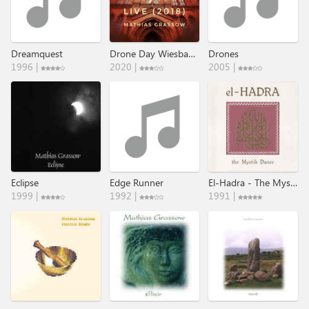
Dreamquest
Drone Day Wiesbaden - Live (2018)
Drones
1996 |
2020 |
2005 |
Eclipse
Edge Runner
El-Hadra - The Mystik Dance
1999 |
1992 |
1991 |