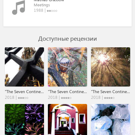
Meetings
1988 |
Доступные рецензии
"The Seven Continents" - Part 1: Europa .​.​. Through The Times​.​.​.
"The Seven Continents" - Part 2: Afrika .​.​.​Through The Times​.​.​.
"The Seven Continents" - Part 3: Suedamerika .​.​. Through The Times​.​.​.
2018 |
2018 |
2018 |