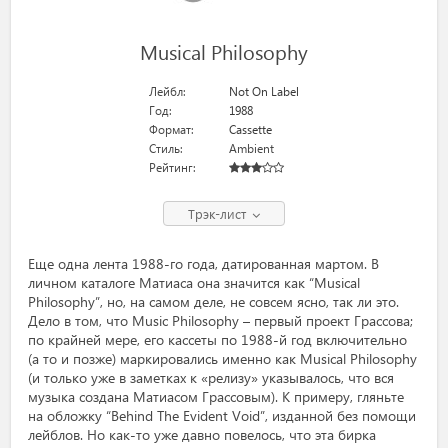
Musical Philosophy
Лейбл:
Not On Label
Год:
1988
Формат:
Cassette
Стиль:
Ambient
Рейтинг:
Трэк-лист
Еще одна лента 1988-го года, датированная мартом. В
личном каталоге Матиаса она значится как “Musical
Philosophy”, но, на самом деле, не совсем ясно, так ли это.
Дело в том, что Music Philosophy – первый проект Грассова;
по крайней мере, его кассеты по 1988-й год включительно
(а то и позже) маркировались именно как Musical Philosophy
(и только уже в заметках к «релизу» указывалось, что вся
музыка создана Матиасом Грассовым). К примеру, гляньте
на обложку “Behind The Evident Void”, изданной без помощи
лейблов. Но как-то уже давно повелось, что эта бирка