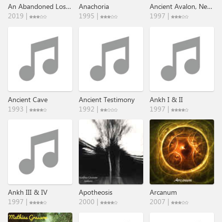
An Abandoned Lost Place​.​.​.​.​.
Anachoria
Ancient Avalon, New Jerusalem III
2019 |
1995 |
1997 |
Ancient Cave
Ancient Testimony
Ankh I & II
1993 |
1992 |
1997 |
Ankh III & IV
Apotheosis
Arcanum
1997 |
2000 |
2007 |