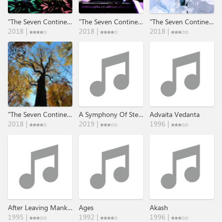
"The Seven Continents" - Part 4: Australien .​.​. Through The Times​.​.​.
"The Seven Continents" - Part 5: Asien .​.​. Through The Times​.​.​.
"The Seven Continents" - Part 6 : Suedpol .​.​. Through The Times​.​.​.
2018 |
2018 |
2018 |
"The Seven Continents" - Part 7: Nordamerika .​.​. Through The Times​.​.​.
A Symphony Of Steel Outtakes
Advaita Vedanta
2018 |
2019 |
1996 |
After Leaving Mankind's Boundaries
Ages
Akash
1995 |
1992 |
1996 |