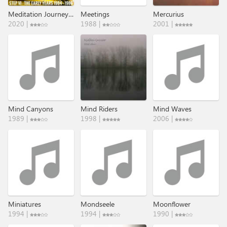
Meditation Journey (The Early Years 1984 - 1986)
Meetings
Mercurius
2020 |
1988 |
2001 |
Mind Canyons
Mind Riders
Mind Waves
1989 |
1998 |
2006 |
Miniatures
Mondseele
Moonflower
1994 |
1994 |
1990 |