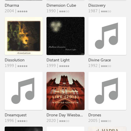
Dharma
Dimension Cube
Discovery
2004 |
1990 |
1987 |
Dissolution
Distant Light
Divine Grace
1999 |
1999 |
1992 |
Dreamquest
Drone Day Wiesbaden - Live (2018)
Drones
1996 |
2020 |
2005 |