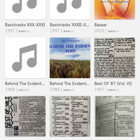
Basictracks XXX-XXXI
Basictracks XXXII-XXXIV
Bazaar
1997 |
1997 |
2020 |
Behind The Evident Void
Behind The Evident Void
Best Of '87 (Vol. VI)
1988 |
1988 |
1987 |