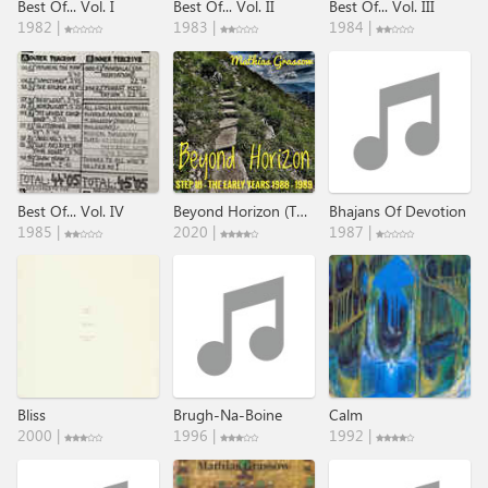
Best Of... Vol. I
Best Of... Vol. II
Best Of... Vol. III
1982 |
1983 |
1984 |
Best Of... Vol. IV
Beyond Horizon (The Early Years 1988 ​-​ 1989)
Bhajans Of Devotion
1985 |
2020 |
1987 |
Bliss
Brugh-Na-Boine
Calm
2000 |
1996 |
1992 |