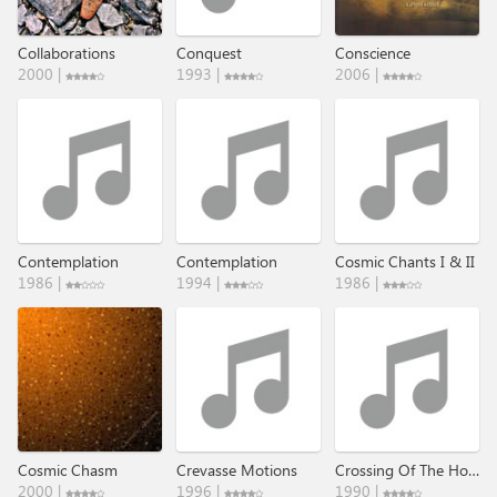
Collaborations
Conquest
Conscience
2000 |
1993 |
2006 |
Contemplation
Contemplation
Cosmic Chants I & II
1986 |
1994 |
1986 |
Cosmic Chasm
Crevasse Motions
Crossing Of The Holy Centre
2000 |
1996 |
1990 |