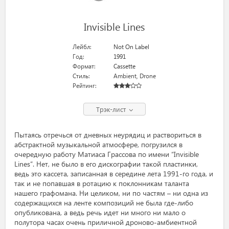
Invisible Lines
Лейбл:
Not On Label
Год:
1991
Формат:
Cassette
Стиль:
Ambient
,
Drone
Рейтинг:
Трэк-лист
Пытаясь отречься от дневных неурядиц и раствориться в
абстрактной музыкальной атмосфере, погрузился в
очередную работу Матиаса Грассова по имени “Invisible
Lines”. Нет, не было в его дискографии такой пластинки,
ведь это кассета, записанная в середине лета 1991-го года, и
так и не попавшая в ротацию к поклонникам таланта
нашего графомана. Ни целиком, ни по частям – ни одна из
содержащихся на ленте композиций не была где-либо
опубликована, а ведь речь идет ни много ни мало о
полутора часах очень приличной дроново-амбиентной