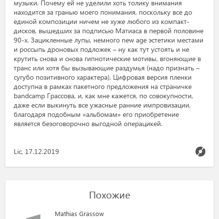
музыки. Почему ей не уделили хоть толику внимания
находится за гранью моего понимания, поскольку все до
единой композиции ничем не хуже любого из компакт-
дисков, вышедших за подписью Матиаса в первой половине
90-х. Зацикленные лупы, немного new age эстетики местами
и россыпь дроновых подложек – ну как тут устоять и не
крутить снова и снова гипнотические мотивы, вгоняющие в
транс или хотя бы вызывающие раздумья (надо признать –
сугубо позитивного характера). Цифровая версия пленки
доступна в рамках пакетного предложения на страничке
bandcamp Грассова, и, как мне кажется, по совокупности,
даже если выкинуть все ужасные ранние импровизации,
благодаря подобным «альбомам» его приобретение
является безоговорочно выгодной операцикей.
Lic, 17.12.2019
Похожие
Mathias Grassow