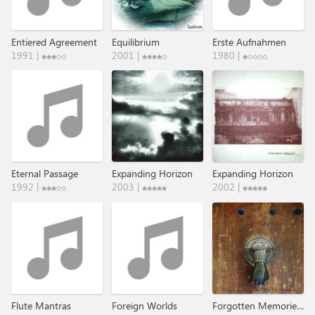
Entiered Agreement
Equilibrium
Erste Aufnahmen
1991 |
2001 |
1980 |
Eternal Passage
Expanding Horizon
Expanding Horizon
1992 |
2003 |
2002 |
Flute Mantras
Foreign Worlds
Forgotten Memories - The DAT-Retros