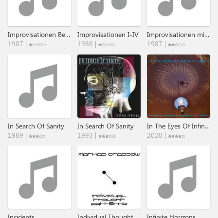
Improvisationen Beate Und Mathias
Improvisationen I-IV
Improvisationen mit Koto & Stimme
1987 |
1986 |
1987 |
In Search Of Sanity
In Search Of Sanity
In The Eyes Of Infinite Light
1989 |
1993 |
2020 |
Incidents
Individual Thought Patterns
Infinite Horizons