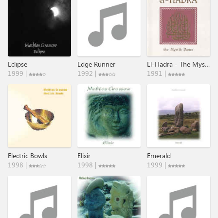
Eclipse
Edge Runner
El-Hadra - The Mystik Dance
1999 |
1992 |
1991 |
Electric Bowls
Elixir
Emerald
1998 |
1998 |
1999 |