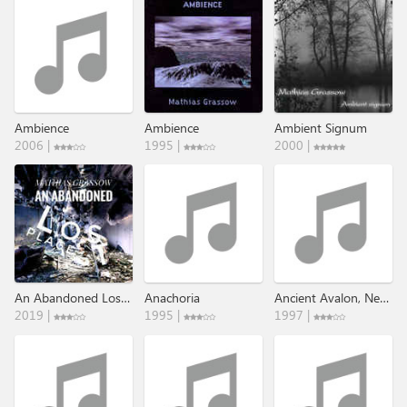
Ambience
Ambience
Ambient Signum
2006 |
1995 |
2000 |
An Abandoned Lost Place​.​.​.​.​.
Anachoria
Ancient Avalon, New Jerusalem III
2019 |
1995 |
1997 |