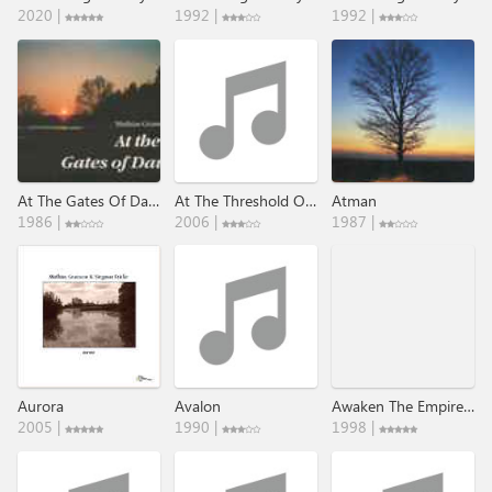
2020 |
1992 |
1992 |
At The Gates Of Dawn
At The Threshold Of Calm
Atman
1986 |
2006 |
1987 |
Aurora
Avalon
Awaken The Empire Of Dark Wood
2005 |
1990 |
1998 |