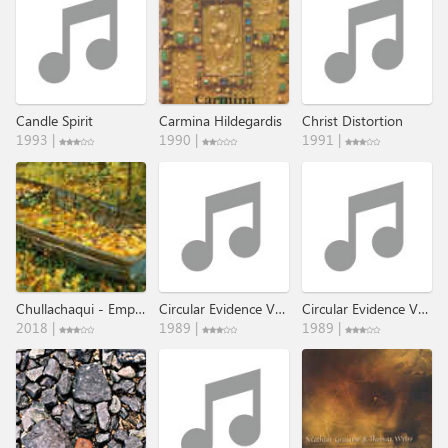
Candle Spirit
Carmina Hildegardis
Christ Distortion
1993 |
1990 |
1991 |
Chullachaqui - Empty Shells​.​.​.​.​.
Circular Evidence Vol. 1
Circular Evidence Vol.II
2018 |
1989 |
1989 |