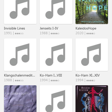
Invisible Lines
Jenseits I-IV
KaleidosHope
1991 |
1988 |
2020 |
Klangschalenmeditationen
Ko-Ham I...VIII
Ko-Ham XI...XIV
1988 |
1994 |
1994 |