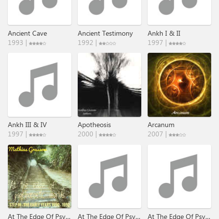
Ancient Cave
Ancient Testimony
Ankh I & II
1993 |
1992 |
1997 |
Ankh III & IV
Apotheosis
Arcanum
1997 |
2000 |
2007 |
At The Edge Of Psychonoetic Worlds (The Early Years 1990 ​-​ 1992)
At The Edge Of Psychonoetic Worlds I-VI
At The Edge Of Psychonoetic Worlds VII-IX