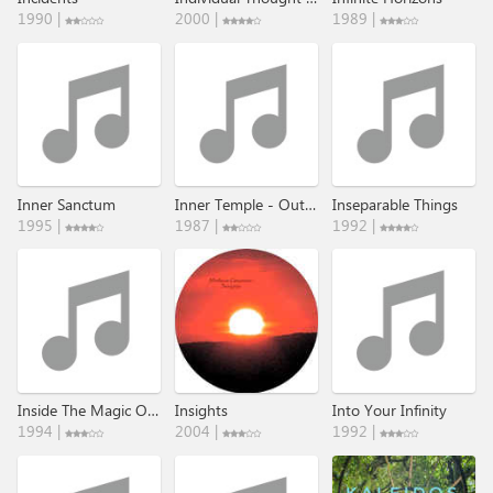
1990 |
2000 |
1989 |
Inner Sanctum
Inner Temple - Outer Space
Inseparable Things
1995 |
1987 |
1992 |
Inside The Magic Of A Timeless Land
Insights
Into Your Infinity
1994 |
2004 |
1992 |