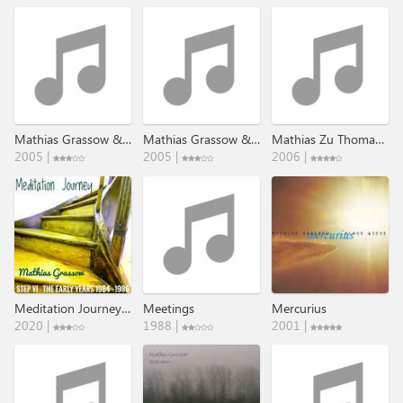
Mathias Grassow & Aliennature
Mathias Grassow & Aliennature II
Mathias Zu Thomas Basics I-VI
2005 |
2005 |
2006 |
Meditation Journey (The Early Years 1984 - 1986)
Meetings
Mercurius
2020 |
1988 |
2001 |