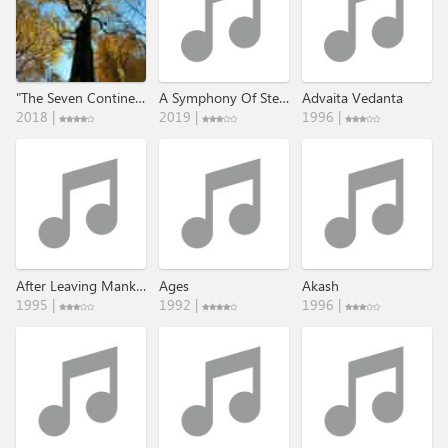
"The Seven Continents" - Part 7: Nordamerika .​.​. Through The Times​.​.​.
A Symphony Of Steel Outtakes
Advaita Vedanta
2018 |
2019 |
1996 |
After Leaving Mankind's Boundaries
Ages
Akash
1995 |
1992 |
1996 |