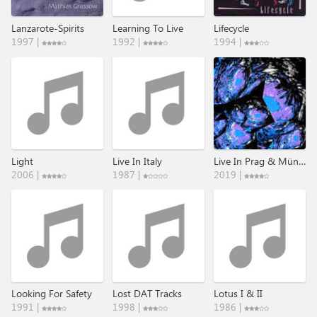
Lanzarote-Spirits
Learning To Live
Lifecycle
1997 |
1992 |
1994 |
Light
Live In Italy
Live In Prag & Münster
2006 |
1987 |
2019 |
Looking For Safety
Lost DAT Tracks
Lotus I & II
1991 |
1998 |
1986 |