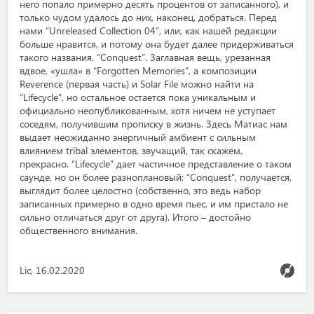
него попало примерно десять процентов от записанного), и
только чудом удалось до них, наконец, добраться. Перед
нами “Unreleased Collection 04”, или, как нашей редакции
больше нравится, и потому она будет далее придерживаться
такого названия, “Conquest”. Заглавная вещь, урезанная
вдвое, «ушла» в “Forgotten Memories”, а композиции
Reverence (первая часть) и Solar File можно найти на
“Lifecycle”, но остальное остается пока уникальным и
официально неопубликованным, хотя ничем не уступает
соседям, получившим прописку в жизнь. Здесь Матиас нам
выдает неожиданно энергичный амбиент с сильным
влиянием tribal элементов, звучащий, так скажем,
прекрасно. “Lifecycle” дает частичное представление о таком
саунде, но он более разноплановый; “Conquest”, получается,
выглядит более целостно (собственно, это ведь набор
записанных примерно в одно время пьес, и им пристало не
сильно отличаться друг от друга). Итого – достойно
общественного внимания.
Lic, 16.02.2020