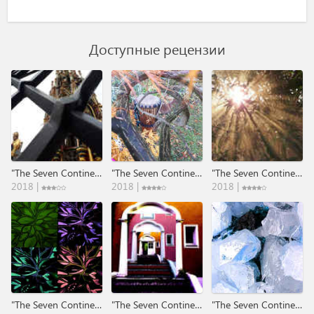
Доступные рецензии
"The Seven Continents" - Part 1: Europa .​.​. Through The Times​.​.​.
"The Seven Continents" - Part 2: Afrika .​.​.​Through The Times​.​.​.
"The Seven Continents" - Part 3: Suedamerika .​.​. Through The Times​.​.​.
2018 |
2018 |
2018 |
"The Seven Continents" - Part 4: Australien .​.​. Through The Times​.​.​.
"The Seven Continents" - Part 5: Asien .​.​. Through The Times​.​.​.
"The Seven Continents" - Part 6 : Suedpol .​.​. Through The Times​.​.​.