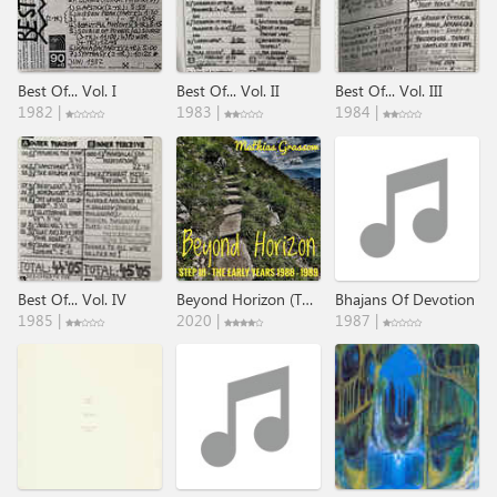
Best Of... Vol. I
Best Of... Vol. II
Best Of... Vol. III
1982 |
1983 |
1984 |
Best Of... Vol. IV
Beyond Horizon (The Early Years 1988 ​-​ 1989)
Bhajans Of Devotion
1985 |
2020 |
1987 |