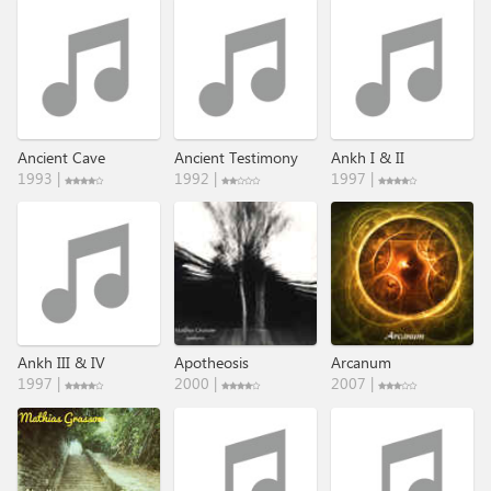
Ancient Cave
Ancient Testimony
Ankh I & II
1993 |
1992 |
1997 |
Ankh III & IV
Apotheosis
Arcanum
1997 |
2000 |
2007 |