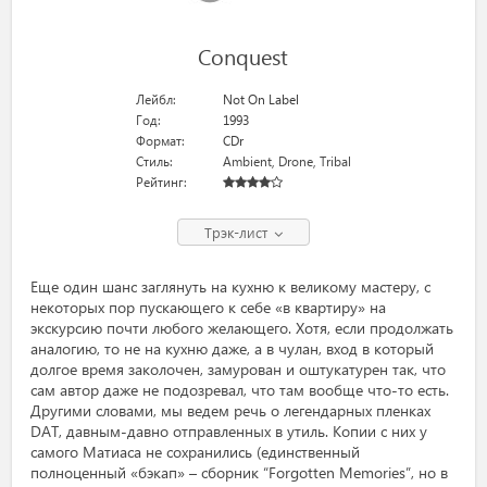
Conquest
Лейбл:
Not On Label
Год:
1993
Формат:
CDr
Стиль:
Ambient
,
Drone
,
Tribal
Рейтинг:
Трэк-лист
Еще один шанс заглянуть на кухню к великому мастеру, с
некоторых пор пускающего к себе «в квартиру» на
экскурсию почти любого желающего. Хотя, если продолжать
аналогию, то не на кухню даже, а в чулан, вход в который
долгое время заколочен, замурован и оштукатурен так, что
сам автор даже не подозревал, что там вообще что-то есть.
Другими словами, мы ведем речь о легендарных пленках
DAT, давным-давно отправленных в утиль. Копии с них у
самого Матиаса не сохранились (единственный
полноценный «бэкап» – сборник “Forgotten Memories”, но в