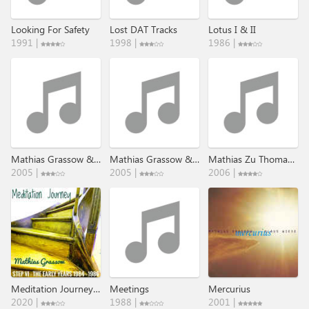
Looking For Safety
Lost DAT Tracks
Lotus I & II
1991 |
1998 |
1986 |
Mathias Grassow & Aliennature
Mathias Grassow & Aliennature II
Mathias Zu Thomas Basics I-VI
2005 |
2005 |
2006 |
Meditation Journey (The Early Years 1984 - 1986)
Meetings
Mercurius
2020 |
1988 |
2001 |