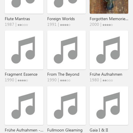
Flute Mantras
Foreign Worlds
Forgotten Memories - The DAT-Retros
1987 |
1991 |
2000 |
Fragment Essence
From The Beyond
Frühe Aufnahmen
1990 |
1990 |
1980 |
Frühe Aufnahmen - Gitarre-Schlagzeug-Synth
Fullmoon Gleaming
Gaia I & II