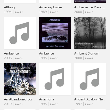
Althing
Amazing Cycles
Ambessence Piano & Drones
1994 |
1989 |
2008 |
Ambience
Ambience
Ambient Signum
2006 |
1995 |
2000 |
An Abandoned Lost Place​.​.​.​.​.
Anachoria
Ancient Avalon, New Jerusalem III
2019 |
1995 |
1997 |