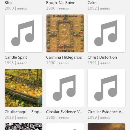
Bliss
Brugh-Na-Boine
Calm
2000 |
1996 |
1992 |
Candle Spirit
Carmina Hildegardis
Christ Distortion
1993 |
1990 |
1991 |
Chullachaqui - Empty Shells​.​.​.​.​.
Circular Evidence Vol. 1
Circular Evidence Vol.II
2018 |
1989 |
1989 |