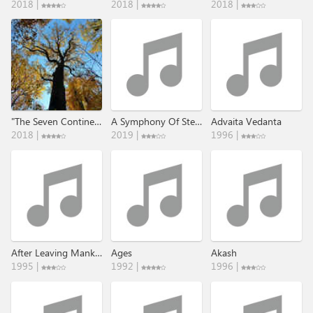
2018 |
2018 |
2018 |
"The Seven Continents" - Part 7: Nordamerika .​.​. Through The Times​.​.​.
A Symphony Of Steel Outtakes
Advaita Vedanta
2018 |
2019 |
1996 |
After Leaving Mankind's Boundaries
Ages
Akash
1995 |
1992 |
1996 |