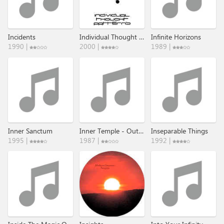
Incidents
Individual Thought Patterns
Infinite Horizons
1990 |
2000 |
1989 |
Inner Sanctum
Inner Temple - Outer Space
Inseparable Things
1995 |
1987 |
1992 |