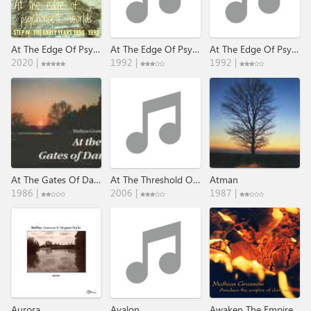
At The Edge Of Psychonoetic Worlds (The Early Years 1990 ​-​ 1992)
At The Edge Of Psychonoetic Worlds I-VI
At The Edge Of Psychonoetic Worlds VII-IX
2020 |
1992 |
1992 |
At The Gates Of Dawn
At The Threshold Of Calm
Atman
1986 |
2006 |
1987 |
Aurora
Avalon
Awaken The Empire Of Dark Wood