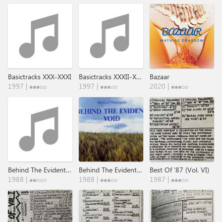
Basictracks XXX-XXXI
Basictracks XXXII-XXXIV
Bazaar
1997 |
1997 |
2020 |
Behind The Evident Void
Behind The Evident Void
Best Of '87 (Vol. VI)
1988 |
1988 |
1987 |