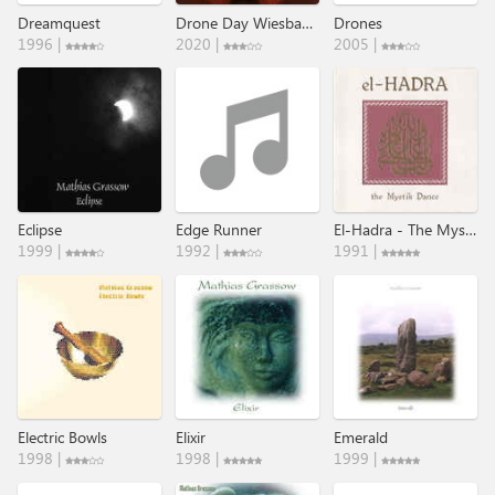
Dreamquest
Drone Day Wiesbaden - Live (2018)
Drones
1996 |
2020 |
2005 |
Eclipse
Edge Runner
El-Hadra - The Mystik Dance
1999 |
1992 |
1991 |
Electric Bowls
Elixir
Emerald
1998 |
1998 |
1999 |