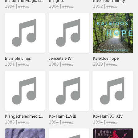
Inside The Magic Of A Timeless Land
Insights
Into Your Infinity
1994 |
2004 |
1992 |
Invisible Lines
Jenseits I-IV
KaleidosHope
1991 |
1988 |
2020 |
Klangschalenmeditationen
Ko-Ham I...VIII
Ko-Ham XI...XIV
1988 |
1994 |
1994 |