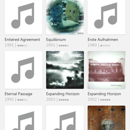
Entiered Agreement
Equilibrium
Erste Aufnahmen
1991 |
2001 |
1980 |
Eternal Passage
Expanding Horizon
Expanding Horizon
1992 |
2003 |
2002 |