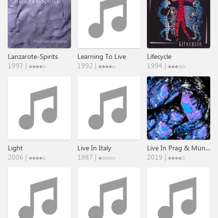
Lanzarote-Spirits
Learning To Live
Lifecycle
1997 |
1992 |
1994 |
Light
Live In Italy
Live In Prag & Münster
2006 |
1987 |
2019 |